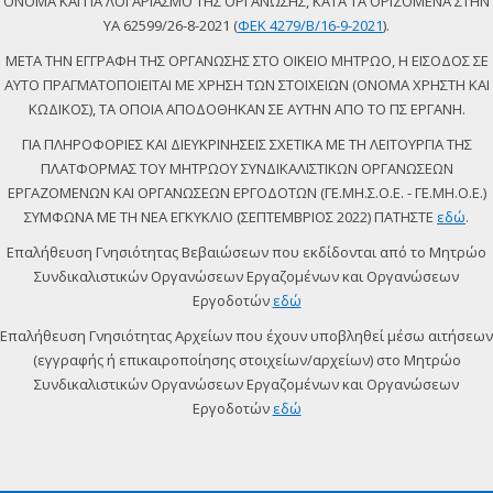
ΟΝΟΜΑ ΚΑΙ ΓΙΑ ΛΟΓΑΡΙΑΣΜΟ ΤΗΣ ΟΡΓΑΝΩΣΗΣ, ΚΑΤΑ ΤΑ ΟΡΙΖΟΜΕΝΑ ΣΤΗΝ
ΥΑ 62599/26-8-2021 (
ΦΕΚ 4279/Β/16-9-2021
).
ΜΕΤΑ ΤΗΝ ΕΓΓΡΑΦΗ ΤΗΣ ΟΡΓΑΝΩΣΗΣ ΣΤΟ ΟΙΚΕΙΟ ΜΗΤΡΩΟ, Η ΕΙΣΟΔΟΣ ΣΕ
ΑΥΤΟ ΠΡΑΓΜΑΤΟΠΟΙΕΙΤΑΙ ΜΕ ΧΡΗΣΗ ΤΩΝ ΣΤΟΙΧΕΙΩΝ (ΟΝΟΜΑ ΧΡΗΣΤΗ ΚΑΙ
ΚΩΔΙΚΟΣ), ΤΑ ΟΠΟΙΑ ΑΠΟΔΟΘΗΚΑΝ ΣΕ ΑΥΤΗΝ ΑΠΟ ΤΟ ΠΣ ΕΡΓΑΝΗ.
ΓΙΑ ΠΛΗΡΟΦΟΡΙΕΣ ΚΑΙ ΔΙΕΥΚΡΙΝΗΣΕΙΣ ΣΧΕΤΙΚΑ ΜΕ ΤΗ ΛΕΙΤΟΥΡΓΙΑ ΤΗΣ
ΠΛΑΤΦΟΡΜΑΣ ΤΟΥ ΜΗΤΡΩΟΥ ΣΥΝΔΙΚΑΛΙΣΤΙΚΩΝ ΟΡΓΑΝΩΣΕΩΝ
ΕΡΓΑΖΟΜΕΝΩΝ ΚΑΙ ΟΡΓΑΝΩΣΕΩΝ ΕΡΓΟΔΟΤΩΝ (ΓΕ.ΜΗ.Σ.Ο.Ε. - ΓΕ.ΜΗ.Ο.Ε.)
ΣΥΜΦΩΝΑ ΜΕ ΤΗ ΝΕΑ ΕΓΚΥΚΛΙΟ (ΣΕΠΤΕΜΒΡΙΟΣ 2022) ΠΑΤΗΣΤΕ
εδώ
.
Επαλήθευση Γνησιότητας Βεβαιώσεων που εκδίδονται από το Μητρώο
Συνδικαλιστικών Οργανώσεων Εργαζομένων και Οργανώσεων
Εργοδοτών
εδώ
Επαλήθευση Γνησιότητας Αρχείων που έχουν υποβληθεί μέσω αιτήσεων
(εγγραφής ή επικαιροποίησης στοιχείων/αρχείων) στο Μητρώο
Συνδικαλιστικών Οργανώσεων Εργαζομένων και Οργανώσεων
Εργοδοτών
εδώ