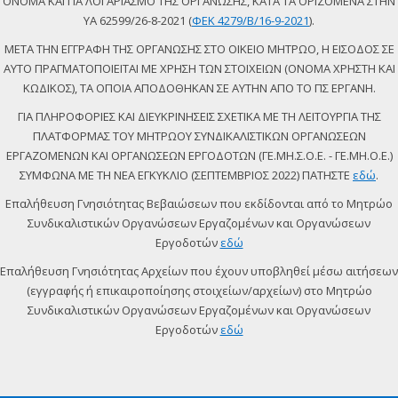
ΟΝΟΜΑ ΚΑΙ ΓΙΑ ΛΟΓΑΡΙΑΣΜΟ ΤΗΣ ΟΡΓΑΝΩΣΗΣ, ΚΑΤΑ ΤΑ ΟΡΙΖΟΜΕΝΑ ΣΤΗΝ
ΥΑ 62599/26-8-2021 (
ΦΕΚ 4279/Β/16-9-2021
).
ΜΕΤΑ ΤΗΝ ΕΓΓΡΑΦΗ ΤΗΣ ΟΡΓΑΝΩΣΗΣ ΣΤΟ ΟΙΚΕΙΟ ΜΗΤΡΩΟ, Η ΕΙΣΟΔΟΣ ΣΕ
ΑΥΤΟ ΠΡΑΓΜΑΤΟΠΟΙΕΙΤΑΙ ΜΕ ΧΡΗΣΗ ΤΩΝ ΣΤΟΙΧΕΙΩΝ (ΟΝΟΜΑ ΧΡΗΣΤΗ ΚΑΙ
ΚΩΔΙΚΟΣ), ΤΑ ΟΠΟΙΑ ΑΠΟΔΟΘΗΚΑΝ ΣΕ ΑΥΤΗΝ ΑΠΟ ΤΟ ΠΣ ΕΡΓΑΝΗ.
ΓΙΑ ΠΛΗΡΟΦΟΡΙΕΣ ΚΑΙ ΔΙΕΥΚΡΙΝΗΣΕΙΣ ΣΧΕΤΙΚΑ ΜΕ ΤΗ ΛΕΙΤΟΥΡΓΙΑ ΤΗΣ
ΠΛΑΤΦΟΡΜΑΣ ΤΟΥ ΜΗΤΡΩΟΥ ΣΥΝΔΙΚΑΛΙΣΤΙΚΩΝ ΟΡΓΑΝΩΣΕΩΝ
ΕΡΓΑΖΟΜΕΝΩΝ ΚΑΙ ΟΡΓΑΝΩΣΕΩΝ ΕΡΓΟΔΟΤΩΝ (ΓΕ.ΜΗ.Σ.Ο.Ε. - ΓΕ.ΜΗ.Ο.Ε.)
ΣΥΜΦΩΝΑ ΜΕ ΤΗ ΝΕΑ ΕΓΚΥΚΛΙΟ (ΣΕΠΤΕΜΒΡΙΟΣ 2022) ΠΑΤΗΣΤΕ
εδώ
.
Επαλήθευση Γνησιότητας Βεβαιώσεων που εκδίδονται από το Μητρώο
Συνδικαλιστικών Οργανώσεων Εργαζομένων και Οργανώσεων
Εργοδοτών
εδώ
Επαλήθευση Γνησιότητας Αρχείων που έχουν υποβληθεί μέσω αιτήσεων
(εγγραφής ή επικαιροποίησης στοιχείων/αρχείων) στο Μητρώο
Συνδικαλιστικών Οργανώσεων Εργαζομένων και Οργανώσεων
Εργοδοτών
εδώ