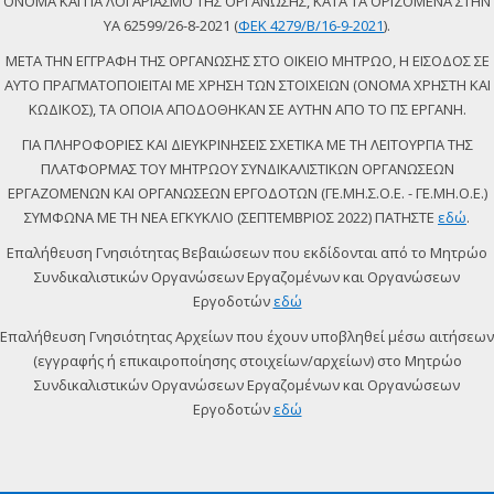
ΟΝΟΜΑ ΚΑΙ ΓΙΑ ΛΟΓΑΡΙΑΣΜΟ ΤΗΣ ΟΡΓΑΝΩΣΗΣ, ΚΑΤΑ ΤΑ ΟΡΙΖΟΜΕΝΑ ΣΤΗΝ
ΥΑ 62599/26-8-2021 (
ΦΕΚ 4279/Β/16-9-2021
).
ΜΕΤΑ ΤΗΝ ΕΓΓΡΑΦΗ ΤΗΣ ΟΡΓΑΝΩΣΗΣ ΣΤΟ ΟΙΚΕΙΟ ΜΗΤΡΩΟ, Η ΕΙΣΟΔΟΣ ΣΕ
ΑΥΤΟ ΠΡΑΓΜΑΤΟΠΟΙΕΙΤΑΙ ΜΕ ΧΡΗΣΗ ΤΩΝ ΣΤΟΙΧΕΙΩΝ (ΟΝΟΜΑ ΧΡΗΣΤΗ ΚΑΙ
ΚΩΔΙΚΟΣ), ΤΑ ΟΠΟΙΑ ΑΠΟΔΟΘΗΚΑΝ ΣΕ ΑΥΤΗΝ ΑΠΟ ΤΟ ΠΣ ΕΡΓΑΝΗ.
ΓΙΑ ΠΛΗΡΟΦΟΡΙΕΣ ΚΑΙ ΔΙΕΥΚΡΙΝΗΣΕΙΣ ΣΧΕΤΙΚΑ ΜΕ ΤΗ ΛΕΙΤΟΥΡΓΙΑ ΤΗΣ
ΠΛΑΤΦΟΡΜΑΣ ΤΟΥ ΜΗΤΡΩΟΥ ΣΥΝΔΙΚΑΛΙΣΤΙΚΩΝ ΟΡΓΑΝΩΣΕΩΝ
ΕΡΓΑΖΟΜΕΝΩΝ ΚΑΙ ΟΡΓΑΝΩΣΕΩΝ ΕΡΓΟΔΟΤΩΝ (ΓΕ.ΜΗ.Σ.Ο.Ε. - ΓΕ.ΜΗ.Ο.Ε.)
ΣΥΜΦΩΝΑ ΜΕ ΤΗ ΝΕΑ ΕΓΚΥΚΛΙΟ (ΣΕΠΤΕΜΒΡΙΟΣ 2022) ΠΑΤΗΣΤΕ
εδώ
.
Επαλήθευση Γνησιότητας Βεβαιώσεων που εκδίδονται από το Μητρώο
Συνδικαλιστικών Οργανώσεων Εργαζομένων και Οργανώσεων
Εργοδοτών
εδώ
Επαλήθευση Γνησιότητας Αρχείων που έχουν υποβληθεί μέσω αιτήσεων
(εγγραφής ή επικαιροποίησης στοιχείων/αρχείων) στο Μητρώο
Συνδικαλιστικών Οργανώσεων Εργαζομένων και Οργανώσεων
Εργοδοτών
εδώ