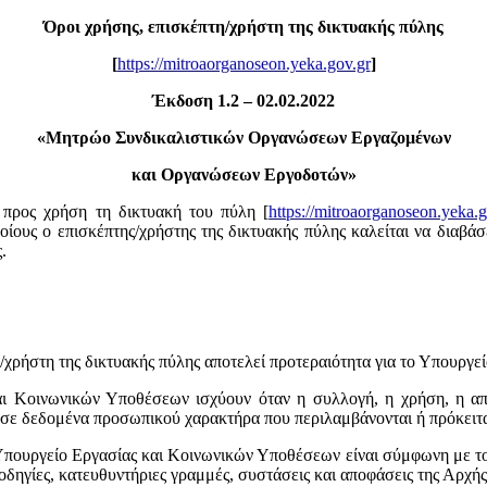
Όροι χρήσης, επισκέπτη/χρήστη της δικτυακής πύλης
[
https://mitroaorganoseon.yeka.gov.gr
]
Έκδοση 1.2 – 02.02.2022
«
Μητρώο Συνδικαλιστικών Οργανώσεων Εργαζομένων
και Οργανώσεων Εργοδοτών»
προς χρήση τη δικτυακή του πύλη [
https://mitroaorganoseon.yeka.g
ους ο επισκέπτης/χρήστης της δικτυακής πύλης καλείται να διαβάσε
.
χρήστη της δικτυακής πύλης αποτελεί προτεραιότητα για το Υπουργε
και Κοινωνικών Υποθέσεων ισχύουν όταν η συλλογή, η χρήση, η α
σε δεδομένα προσωπικού χαρακτήρα που περιλαμβάνονται ή πρόκειτα
Υπουργείο Εργασίας και Κοινωνικών Υποθέσεων είναι σύμφωνη με τ
ς, οδηγίες, κατευθυντήριες γραμμές, συστάσεις και αποφάσεις της 