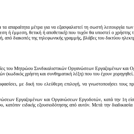
τα απαραίτητα μέτρα για να εξασφαλιστεί τη σωστή λειτουργία των
ση ή έμμεση, θετική ή αποθετική) που τυχόν θα υποστεί ο χρήστης τ
ή, από διακοπές της τηλεφωνικής γραμμής, βλάβες του δικτύου ηλεκτ
ρεσίες του Μητρώου Συνδικαλιστικών Οργανώσεων Εργαζομένων και 
ών (κωδικός χρήστη και συνθηματική λέξη) που του έχουν χορηγηθεί.
φασίσει, με δική του ελεύθερη επιλογή, να γνωστοποιήσει τους π
νώσεων Εργαζομένων και Οργανώσεων Εργοδοτών, κατά την 1η είσοδ
, κατόπιν ειδικής εξουσιοδότησης από αυτόν. Μετά την διαδικασία 