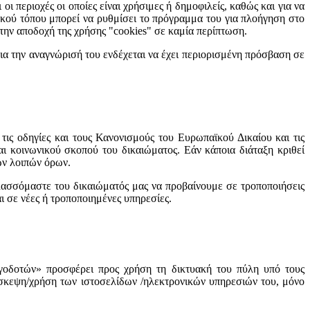
 περιοχές οι οποίες είναι χρήσιμες ή δημοφιλείς, καθώς και για να
υακού τόπου μπορεί να ρυθμίσει το πρόγραμμα του για πλοήγηση στο
ι την αποδοχή της χρήσης "cookies" σε καμία περίπτωση.
ια την αναγνώρισή του ενδέχεται να έχει περιορισμένη πρόσβαση σε
, τις οδηγίες και τους Κανονισμούς του Ευρωπαϊκού Δικαίου και τις
αι κοινωνικού σκοπού του δικαιώματος. Εάν κάποια διάταξη κριθεί
των λοιπών όρων.
υλασσόμαστε του δικαιώματός μας να προβαίνουμε σε τροποποιήσεις
ι σε νέες ή τροποποιημένες υπηρεσίες.
δοτών» προσφέρει προς χρήση τη δικτυακή του πύλη υπό τους
πίσκεψη/χρήση των ιστοσελίδων /ηλεκτρονικών υπηρεσιών του, μόνο