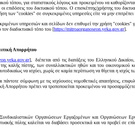
ύ τόπου, για στατιστικούς λόγους και προκειμένου να καθορίζονται οι
ν οι επιδόσεις του δικτυακού τόπου. Ο επισκέπτης/χρήστης του δικτ
χρήση των "cookies" σε συγκεκριμένες υπηρεσίες είτε να μην επιτρέπε
κριμένων υπηρεσιών και σελίδων δεν επιθυμεί την χρήση "cookies" γ
ό τον διαδικτυακό τόπο του [
https://mitroaorganoseon.yeka.gov.gr
].
ολιτική Απορρήτου
eon.yeka.gov.gr
], διέπεται από τις διατάξεις του Ελληνικού Δικαίου
ες της καλής πίστης, των συναλλακτικών ηθών και του οικονομικού κ
υτοδικαίως να ισχύει, χωρίς σε καμία περίπτωση να θίγεται η ισχύς 
ι πάντοτε σύμφωνη με τις ισχύουσες νομοθετικές απαιτήσεις, επιφ
ιτική Απορρήτου πρέπει να τροποποιείται προκειμένου να προσαρμόζετα
Συνδικαλιστικών Οργανώσεων Εργαζομένων και Οργανώσεων Εργο
κτυακής πύλης καλείται να διαβάσει προσεκτικά και να προβεί σε ε