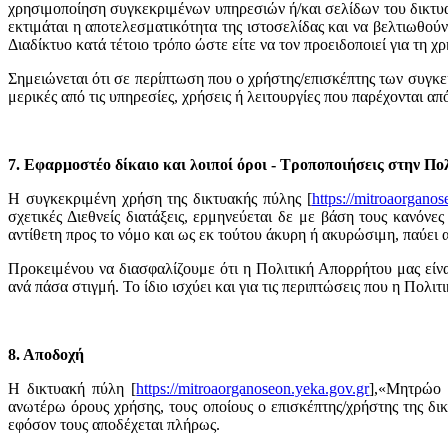
χρησιμοποίηση συγκεκριμένων υπηρεσιών ή/και σελίδων του δικτυακο
εκτιμάται η αποτελεσματικότητα της ιστοσελίδας και να βελτιωθού
Διαδίκτυο κατά τέτοιο τρόπο ώστε είτε να τον προειδοποιεί για τη 
Σημειώνεται ότι σε περίπτωση που ο χρήστης/επισκέπτης των συγκε
μερικές από τις υπηρεσίες, χρήσεις ή λειτουργίες που παρέχονται απ
7. Εφαρμοστέο δίκαιο και λοιποί όροι - Τροποποιήσεις στην Π
Η συγκεκριμένη χρήση της δικτυακής πύλης [
https://mitroaorganos
σχετικές Διεθνείς διατάξεις, ερμηνεύεται δε με βάση τους κανόν
αντίθετη προς το νόμο και ως εκ τούτου άκυρη ή ακυρώσιμη, παύει α
Προκειμένου να διασφαλίζουμε ότι η Πολιτική Απορρήτου μας είνα
ανά πάσα στιγμή. Το ίδιο ισχύει και για τις περιπτώσεις που η Πολ
8. Αποδοχή
Η δικτυακή πύλη [
https://mitroaorganoseon.yeka.gov.gr
],«Μητρώο 
ανωτέρω όρους χρήσης, τους οποίους ο επισκέπτης/χρήστης της δι
εφόσον τους αποδέχεται πλήρως.