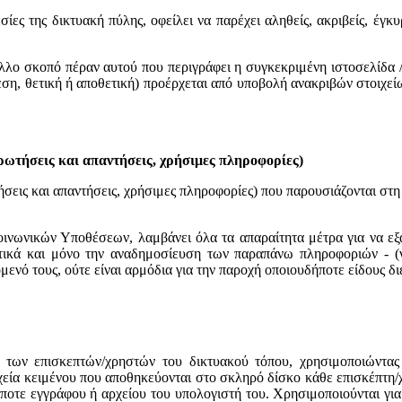
ίες της δικτυακή πύλης, οφείλει να παρέχει αληθείς, ακριβείς, έγκ
άλλο σκοπό πέραν αυτού που περιγράφει η συγκεκριμένη ιστοσελίδα 
εση, θετική ή αποθετική) προέρχεται από υποβολή ανακριβών στοιχεί
ερωτήσεις και απαντήσεις, χρήσιμες πληροφορίες)
ήσεις και απαντήσεις, χρήσιμες πληροφορίες) που παρουσιάζονται στ
οινωνικών Υποθέσεων, λαμβάνει όλα τα απαραίτητα μέτρα για να ε
ικά και μόνο την αναδημοσίευση των παραπάνω πληροφοριών - (νομ
χόμενό τους, ούτε είναι αρμόδια για την παροχή οποιουδήποτε είδους
 των επισκεπτών/χρηστών του δικτυακού τόπου, χρησιμοποιώντας α
αρχεία κειμένου που αποθηκεύονται στο σκληρό δίσκο κάθε επισκέπτη
ποτε εγγράφου ή αρχείου του υπολογιστή του. Χρησιμοποιούνται γι