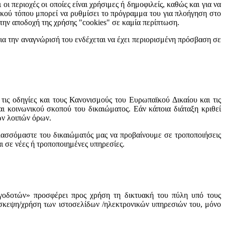
 περιοχές οι οποίες είναι χρήσιμες ή δημοφιλείς, καθώς και για να
υακού τόπου μπορεί να ρυθμίσει το πρόγραμμα του για πλοήγηση στο
ι την αποδοχή της χρήσης "cookies" σε καμία περίπτωση.
ια την αναγνώρισή του ενδέχεται να έχει περιορισμένη πρόσβαση σε
, τις οδηγίες και τους Κανονισμούς του Ευρωπαϊκού Δικαίου και τις
αι κοινωνικού σκοπού του δικαιώματος. Εάν κάποια διάταξη κριθεί
των λοιπών όρων.
υλασσόμαστε του δικαιώματός μας να προβαίνουμε σε τροποποιήσεις
ι σε νέες ή τροποποιημένες υπηρεσίες.
δοτών» προσφέρει προς χρήση τη δικτυακή του πύλη υπό τους
πίσκεψη/χρήση των ιστοσελίδων /ηλεκτρονικών υπηρεσιών του, μόνο