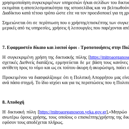
χρησιμοποίηση συγκεκριμένων υπηρεσιών ή/και σελίδων του δικτυακο
εκτιμάται η αποτελεσματικότητα της ιστοσελίδας και να βελτιωθού
Διαδίκτυο κατά τέτοιο τρόπο ώστε είτε να τον προειδοποιεί για τη 
Σημειώνεται ότι σε περίπτωση που ο χρήστης/επισκέπτης των συγκε
μερικές από τις υπηρεσίες, χρήσεις ή λειτουργίες που παρέχονται απ
7. Εφαρμοστέο δίκαιο και λοιποί όροι - Τροποποιήσεις στην Π
Η συγκεκριμένη χρήση της δικτυακής πύλης [
https://mitroaorganos
σχετικές Διεθνείς διατάξεις, ερμηνεύεται δε με βάση τους κανόν
αντίθετη προς το νόμο και ως εκ τούτου άκυρη ή ακυρώσιμη, παύει α
Προκειμένου να διασφαλίζουμε ότι η Πολιτική Απορρήτου μας είνα
ανά πάσα στιγμή. Το ίδιο ισχύει και για τις περιπτώσεις που η Πολ
8. Αποδοχή
Η δικτυακή πύλη [
https://mitroaorganoseon.yeka.gov.gr
],«Μητρώο 
ανωτέρω όρους χρήσης, τους οποίους ο επισκέπτης/χρήστης της δι
εφόσον τους αποδέχεται πλήρως.