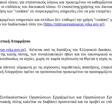
ύ τόπου, για στατιστικούς λόγους και προκειμένου να καθορίζονται οι
ν οι επιδόσεις του δικτυακού τόπου. Ο επισκέπτης/χρήστης του δικτ
χρήση των "cookies" σε συγκεκριμένες υπηρεσίες είτε να μην επιτρέπε
κριμένων υπηρεσιών και σελίδων δεν επιθυμεί την χρήση "cookies" γ
ό τον διαδικτυακό τόπο του [
https://mitroaorganoseon.yeka.gov.gr
].
ολιτική Απορρήτου
eon.yeka.gov.gr
], διέπεται από τις διατάξεις του Ελληνικού Δικαίου
ες της καλής πίστης, των συναλλακτικών ηθών και του οικονομικού κ
υτοδικαίως να ισχύει, χωρίς σε καμία περίπτωση να θίγεται η ισχύς 
ι πάντοτε σύμφωνη με τις ισχύουσες νομοθετικές απαιτήσεις, επιφ
ιτική Απορρήτου πρέπει να τροποποιείται προκειμένου να προσαρμόζετα
Συνδικαλιστικών Οργανώσεων Εργαζομένων και Οργανώσεων Εργο
κτυακής πύλης καλείται να διαβάσει προσεκτικά και να προβεί σε ε