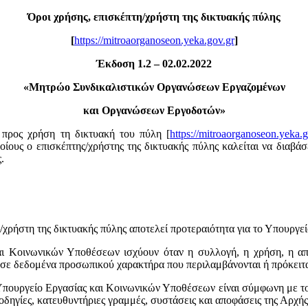
Όροι χρήσης, επισκέπτη/χρήστη της δικτυακής πύλης
[
https://mitroaorganoseon.yeka.gov.gr
]
Έκδοση 1.2 – 02.02.2022
«
Μητρώο Συνδικαλιστικών Οργανώσεων Εργαζομένων
και Οργανώσεων Εργοδοτών»
προς χρήση τη δικτυακή του πύλη [
https://mitroaorganoseon.yeka.g
ους ο επισκέπτης/χρήστης της δικτυακής πύλης καλείται να διαβάσε
.
χρήστη της δικτυακής πύλης αποτελεί προτεραιότητα για το Υπουργε
και Κοινωνικών Υποθέσεων ισχύουν όταν η συλλογή, η χρήση, η α
σε δεδομένα προσωπικού χαρακτήρα που περιλαμβάνονται ή πρόκειτα
Υπουργείο Εργασίας και Κοινωνικών Υποθέσεων είναι σύμφωνη με τ
ς, οδηγίες, κατευθυντήριες γραμμές, συστάσεις και αποφάσεις της 