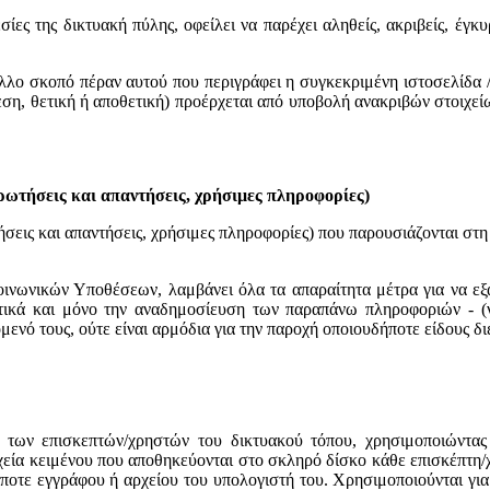
ίες της δικτυακή πύλης, οφείλει να παρέχει αληθείς, ακριβείς, έγκ
άλλο σκοπό πέραν αυτού που περιγράφει η συγκεκριμένη ιστοσελίδα 
εση, θετική ή αποθετική) προέρχεται από υποβολή ανακριβών στοιχεί
ερωτήσεις και απαντήσεις, χρήσιμες πληροφορίες)
ήσεις και απαντήσεις, χρήσιμες πληροφορίες) που παρουσιάζονται στ
οινωνικών Υποθέσεων, λαμβάνει όλα τα απαραίτητα μέτρα για να ε
ικά και μόνο την αναδημοσίευση των παραπάνω πληροφοριών - (νομ
χόμενό τους, ούτε είναι αρμόδια για την παροχή οποιουδήποτε είδους
 των επισκεπτών/χρηστών του δικτυακού τόπου, χρησιμοποιώντας α
αρχεία κειμένου που αποθηκεύονται στο σκληρό δίσκο κάθε επισκέπτη
ποτε εγγράφου ή αρχείου του υπολογιστή του. Χρησιμοποιούνται γι