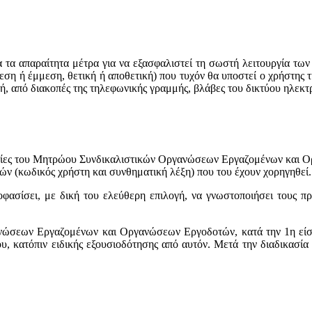
τα απαραίτητα μέτρα για να εξασφαλιστεί τη σωστή λειτουργία των
ση ή έμμεση, θετική ή αποθετική) που τυχόν θα υποστεί ο χρήστης τ
ή, από διακοπές της τηλεφωνικής γραμμής, βλάβες του δικτύου ηλεκτ
ρεσίες του Μητρώου Συνδικαλιστικών Οργανώσεων Εργαζομένων και 
ών (κωδικός χρήστη και συνθηματική λέξη) που του έχουν χορηγηθεί.
φασίσει, με δική του ελεύθερη επιλογή, να γνωστοποιήσει τους π
νώσεων Εργαζομένων και Οργανώσεων Εργοδοτών, κατά την 1η είσοδ
, κατόπιν ειδικής εξουσιοδότησης από αυτόν. Μετά την διαδικασία 