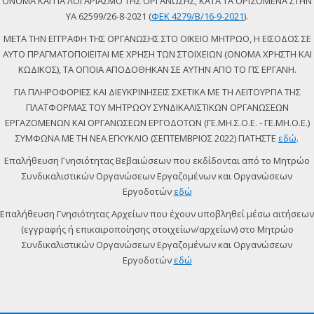
ΟΝΟΜΑ ΚΑΙ ΓΙΑ ΛΟΓΑΡΙΑΣΜΟ ΤΗΣ ΟΡΓΑΝΩΣΗΣ, ΚΑΤΑ ΤΑ ΟΡΙΖΟΜΕΝΑ ΣΤΗΝ
ΥΑ 62599/26-8-2021 (
ΦΕΚ 4279/Β/16-9-2021
).
ΜΕΤΑ ΤΗΝ ΕΓΓΡΑΦΗ ΤΗΣ ΟΡΓΑΝΩΣΗΣ ΣΤΟ ΟΙΚΕΙΟ ΜΗΤΡΩΟ, Η ΕΙΣΟΔΟΣ ΣΕ
ΑΥΤΟ ΠΡΑΓΜΑΤΟΠΟΙΕΙΤΑΙ ΜΕ ΧΡΗΣΗ ΤΩΝ ΣΤΟΙΧΕΙΩΝ (ΟΝΟΜΑ ΧΡΗΣΤΗ ΚΑΙ
ΚΩΔΙΚΟΣ), ΤΑ ΟΠΟΙΑ ΑΠΟΔΟΘΗΚΑΝ ΣΕ ΑΥΤΗΝ ΑΠΟ ΤΟ ΠΣ ΕΡΓΑΝΗ.
ΓΙΑ ΠΛΗΡΟΦΟΡΙΕΣ ΚΑΙ ΔΙΕΥΚΡΙΝΗΣΕΙΣ ΣΧΕΤΙΚΑ ΜΕ ΤΗ ΛΕΙΤΟΥΡΓΙΑ ΤΗΣ
ΠΛΑΤΦΟΡΜΑΣ ΤΟΥ ΜΗΤΡΩΟΥ ΣΥΝΔΙΚΑΛΙΣΤΙΚΩΝ ΟΡΓΑΝΩΣΕΩΝ
ΕΡΓΑΖΟΜΕΝΩΝ ΚΑΙ ΟΡΓΑΝΩΣΕΩΝ ΕΡΓΟΔΟΤΩΝ (ΓΕ.ΜΗ.Σ.Ο.Ε. - ΓΕ.ΜΗ.Ο.Ε.)
ΣΥΜΦΩΝΑ ΜΕ ΤΗ ΝΕΑ ΕΓΚΥΚΛΙΟ (ΣΕΠΤΕΜΒΡΙΟΣ 2022) ΠΑΤΗΣΤΕ
εδώ
.
Επαλήθευση Γνησιότητας Βεβαιώσεων που εκδίδονται από το Μητρώο
Συνδικαλιστικών Οργανώσεων Εργαζομένων και Οργανώσεων
Εργοδοτών
εδώ
Επαλήθευση Γνησιότητας Αρχείων που έχουν υποβληθεί μέσω αιτήσεων
(εγγραφής ή επικαιροποίησης στοιχείων/αρχείων) στο Μητρώο
Συνδικαλιστικών Οργανώσεων Εργαζομένων και Οργανώσεων
Εργοδοτών
εδώ