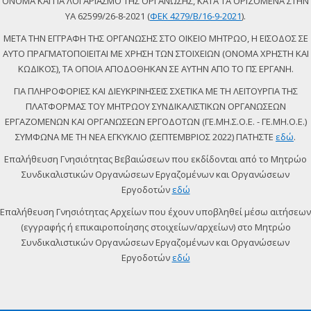
ΟΝΟΜΑ ΚΑΙ ΓΙΑ ΛΟΓΑΡΙΑΣΜΟ ΤΗΣ ΟΡΓΑΝΩΣΗΣ, ΚΑΤΑ ΤΑ ΟΡΙΖΟΜΕΝΑ ΣΤΗΝ
ΥΑ 62599/26-8-2021 (
ΦΕΚ 4279/Β/16-9-2021
).
ΜΕΤΑ ΤΗΝ ΕΓΓΡΑΦΗ ΤΗΣ ΟΡΓΑΝΩΣΗΣ ΣΤΟ ΟΙΚΕΙΟ ΜΗΤΡΩΟ, Η ΕΙΣΟΔΟΣ ΣΕ
ΑΥΤΟ ΠΡΑΓΜΑΤΟΠΟΙΕΙΤΑΙ ΜΕ ΧΡΗΣΗ ΤΩΝ ΣΤΟΙΧΕΙΩΝ (ΟΝΟΜΑ ΧΡΗΣΤΗ ΚΑΙ
ΚΩΔΙΚΟΣ), ΤΑ ΟΠΟΙΑ ΑΠΟΔΟΘΗΚΑΝ ΣΕ ΑΥΤΗΝ ΑΠΟ ΤΟ ΠΣ ΕΡΓΑΝΗ.
ΓΙΑ ΠΛΗΡΟΦΟΡΙΕΣ ΚΑΙ ΔΙΕΥΚΡΙΝΗΣΕΙΣ ΣΧΕΤΙΚΑ ΜΕ ΤΗ ΛΕΙΤΟΥΡΓΙΑ ΤΗΣ
ΠΛΑΤΦΟΡΜΑΣ ΤΟΥ ΜΗΤΡΩΟΥ ΣΥΝΔΙΚΑΛΙΣΤΙΚΩΝ ΟΡΓΑΝΩΣΕΩΝ
ΕΡΓΑΖΟΜΕΝΩΝ ΚΑΙ ΟΡΓΑΝΩΣΕΩΝ ΕΡΓΟΔΟΤΩΝ (ΓΕ.ΜΗ.Σ.Ο.Ε. - ΓΕ.ΜΗ.Ο.Ε.)
ΣΥΜΦΩΝΑ ΜΕ ΤΗ ΝΕΑ ΕΓΚΥΚΛΙΟ (ΣΕΠΤΕΜΒΡΙΟΣ 2022) ΠΑΤΗΣΤΕ
εδώ
.
Επαλήθευση Γνησιότητας Βεβαιώσεων που εκδίδονται από το Μητρώο
Συνδικαλιστικών Οργανώσεων Εργαζομένων και Οργανώσεων
Εργοδοτών
εδώ
Επαλήθευση Γνησιότητας Αρχείων που έχουν υποβληθεί μέσω αιτήσεων
(εγγραφής ή επικαιροποίησης στοιχείων/αρχείων) στο Μητρώο
Συνδικαλιστικών Οργανώσεων Εργαζομένων και Οργανώσεων
Εργοδοτών
εδώ