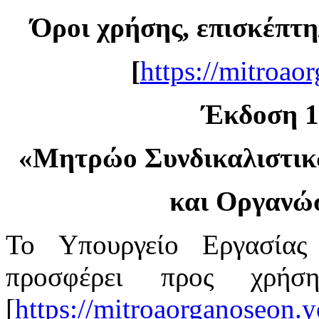
Όροι χρήσης, επισκέπτη
[
https://mitroao
Έκδοση 1.
«
Μητρώο Συνδικαλιστι
και Οργανώ
Το Υπουργείο Εργασίας
προσφέρει προς χρή
[
https://mitroaorganoseon.y