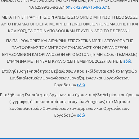
ΟΝΟΜΑ ΚΑΙ ΓΙΑ ΛΟΓΑΡΙΑΣΜΟ ΤΗΣ ΟΡΓΑΝΩΣΗΣ, ΚΑΤΑ ΤΑ ΟΡΙΖΟΜΕΝΑ ΣΤΗΝ
ΥΑ 62599/26-8-2021 (
ΦΕΚ 4279/Β/16-9-2021
).
ΜΕΤΑ ΤΗΝ ΕΓΓΡΑΦΗ ΤΗΣ ΟΡΓΑΝΩΣΗΣ ΣΤΟ ΟΙΚΕΙΟ ΜΗΤΡΩΟ, Η ΕΙΣΟΔΟΣ ΣΕ
ΑΥΤΟ ΠΡΑΓΜΑΤΟΠΟΙΕΙΤΑΙ ΜΕ ΧΡΗΣΗ ΤΩΝ ΣΤΟΙΧΕΙΩΝ (ΟΝΟΜΑ ΧΡΗΣΤΗ ΚΑΙ
ΚΩΔΙΚΟΣ), ΤΑ ΟΠΟΙΑ ΑΠΟΔΟΘΗΚΑΝ ΣΕ ΑΥΤΗΝ ΑΠΟ ΤΟ ΠΣ ΕΡΓΑΝΗ.
ΓΙΑ ΠΛΗΡΟΦΟΡΙΕΣ ΚΑΙ ΔΙΕΥΚΡΙΝΗΣΕΙΣ ΣΧΕΤΙΚΑ ΜΕ ΤΗ ΛΕΙΤΟΥΡΓΙΑ ΤΗΣ
ΠΛΑΤΦΟΡΜΑΣ ΤΟΥ ΜΗΤΡΩΟΥ ΣΥΝΔΙΚΑΛΙΣΤΙΚΩΝ ΟΡΓΑΝΩΣΕΩΝ
ΕΡΓΑΖΟΜΕΝΩΝ ΚΑΙ ΟΡΓΑΝΩΣΕΩΝ ΕΡΓΟΔΟΤΩΝ (ΓΕ.ΜΗ.Σ.Ο.Ε. - ΓΕ.ΜΗ.Ο.Ε.)
ΣΥΜΦΩΝΑ ΜΕ ΤΗ ΝΕΑ ΕΓΚΥΚΛΙΟ (ΣΕΠΤΕΜΒΡΙΟΣ 2022) ΠΑΤΗΣΤΕ
εδώ
.
Επαλήθευση Γνησιότητας Βεβαιώσεων που εκδίδονται από το Μητρώο
Συνδικαλιστικών Οργανώσεων Εργαζομένων και Οργανώσεων
Εργοδοτών
εδώ
Επαλήθευση Γνησιότητας Αρχείων που έχουν υποβληθεί μέσω αιτήσεων
(εγγραφής ή επικαιροποίησης στοιχείων/αρχείων) στο Μητρώο
Συνδικαλιστικών Οργανώσεων Εργαζομένων και Οργανώσεων
Εργοδοτών
εδώ