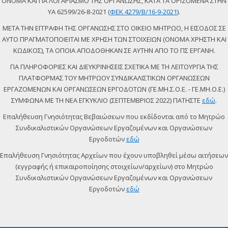
ΟΝΟΜΑ ΚΑΙ ΓΙΑ ΛΟΓΑΡΙΑΣΜΟ ΤΗΣ ΟΡΓΑΝΩΣΗΣ, ΚΑΤΑ ΤΑ ΟΡΙΖΟΜΕΝΑ ΣΤΗΝ
ΥΑ 62599/26-8-2021 (
ΦΕΚ 4279/Β/16-9-2021
).
ΜΕΤΑ ΤΗΝ ΕΓΓΡΑΦΗ ΤΗΣ ΟΡΓΑΝΩΣΗΣ ΣΤΟ ΟΙΚΕΙΟ ΜΗΤΡΩΟ, Η ΕΙΣΟΔΟΣ ΣΕ
ΑΥΤΟ ΠΡΑΓΜΑΤΟΠΟΙΕΙΤΑΙ ΜΕ ΧΡΗΣΗ ΤΩΝ ΣΤΟΙΧΕΙΩΝ (ΟΝΟΜΑ ΧΡΗΣΤΗ ΚΑΙ
ΚΩΔΙΚΟΣ), ΤΑ ΟΠΟΙΑ ΑΠΟΔΟΘΗΚΑΝ ΣΕ ΑΥΤΗΝ ΑΠΟ ΤΟ ΠΣ ΕΡΓΑΝΗ.
ΓΙΑ ΠΛΗΡΟΦΟΡΙΕΣ ΚΑΙ ΔΙΕΥΚΡΙΝΗΣΕΙΣ ΣΧΕΤΙΚΑ ΜΕ ΤΗ ΛΕΙΤΟΥΡΓΙΑ ΤΗΣ
ΠΛΑΤΦΟΡΜΑΣ ΤΟΥ ΜΗΤΡΩΟΥ ΣΥΝΔΙΚΑΛΙΣΤΙΚΩΝ ΟΡΓΑΝΩΣΕΩΝ
ΕΡΓΑΖΟΜΕΝΩΝ ΚΑΙ ΟΡΓΑΝΩΣΕΩΝ ΕΡΓΟΔΟΤΩΝ (ΓΕ.ΜΗ.Σ.Ο.Ε. - ΓΕ.ΜΗ.Ο.Ε.)
ΣΥΜΦΩΝΑ ΜΕ ΤΗ ΝΕΑ ΕΓΚΥΚΛΙΟ (ΣΕΠΤΕΜΒΡΙΟΣ 2022) ΠΑΤΗΣΤΕ
εδώ
.
Επαλήθευση Γνησιότητας Βεβαιώσεων που εκδίδονται από το Μητρώο
Συνδικαλιστικών Οργανώσεων Εργαζομένων και Οργανώσεων
Εργοδοτών
εδώ
Επαλήθευση Γνησιότητας Αρχείων που έχουν υποβληθεί μέσω αιτήσεων
(εγγραφής ή επικαιροποίησης στοιχείων/αρχείων) στο Μητρώο
Συνδικαλιστικών Οργανώσεων Εργαζομένων και Οργανώσεων
Εργοδοτών
εδώ