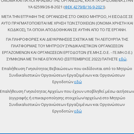
ΟΝΟΜΑ ΚΑΙ ΓΙΑ ΛΟΓΑΡΙΑΣΜΟ ΤΗΣ ΟΡΓΑΝΩΣΗΣ, ΚΑΤΑ ΤΑ ΟΡΙΖΟΜΕΝΑ ΣΤΗΝ
ΥΑ 62599/26-8-2021 (
ΦΕΚ 4279/Β/16-9-2021
).
ΜΕΤΑ ΤΗΝ ΕΓΓΡΑΦΗ ΤΗΣ ΟΡΓΑΝΩΣΗΣ ΣΤΟ ΟΙΚΕΙΟ ΜΗΤΡΩΟ, Η ΕΙΣΟΔΟΣ ΣΕ
ΑΥΤΟ ΠΡΑΓΜΑΤΟΠΟΙΕΙΤΑΙ ΜΕ ΧΡΗΣΗ ΤΩΝ ΣΤΟΙΧΕΙΩΝ (ΟΝΟΜΑ ΧΡΗΣΤΗ ΚΑΙ
ΚΩΔΙΚΟΣ), ΤΑ ΟΠΟΙΑ ΑΠΟΔΟΘΗΚΑΝ ΣΕ ΑΥΤΗΝ ΑΠΟ ΤΟ ΠΣ ΕΡΓΑΝΗ.
ΓΙΑ ΠΛΗΡΟΦΟΡΙΕΣ ΚΑΙ ΔΙΕΥΚΡΙΝΗΣΕΙΣ ΣΧΕΤΙΚΑ ΜΕ ΤΗ ΛΕΙΤΟΥΡΓΙΑ ΤΗΣ
ΠΛΑΤΦΟΡΜΑΣ ΤΟΥ ΜΗΤΡΩΟΥ ΣΥΝΔΙΚΑΛΙΣΤΙΚΩΝ ΟΡΓΑΝΩΣΕΩΝ
ΕΡΓΑΖΟΜΕΝΩΝ ΚΑΙ ΟΡΓΑΝΩΣΕΩΝ ΕΡΓΟΔΟΤΩΝ (ΓΕ.ΜΗ.Σ.Ο.Ε. - ΓΕ.ΜΗ.Ο.Ε.)
ΣΥΜΦΩΝΑ ΜΕ ΤΗ ΝΕΑ ΕΓΚΥΚΛΙΟ (ΣΕΠΤΕΜΒΡΙΟΣ 2022) ΠΑΤΗΣΤΕ
εδώ
.
Επαλήθευση Γνησιότητας Βεβαιώσεων που εκδίδονται από το Μητρώο
Συνδικαλιστικών Οργανώσεων Εργαζομένων και Οργανώσεων
Εργοδοτών
εδώ
Επαλήθευση Γνησιότητας Αρχείων που έχουν υποβληθεί μέσω αιτήσεων
(εγγραφής ή επικαιροποίησης στοιχείων/αρχείων) στο Μητρώο
Συνδικαλιστικών Οργανώσεων Εργαζομένων και Οργανώσεων
Εργοδοτών
εδώ