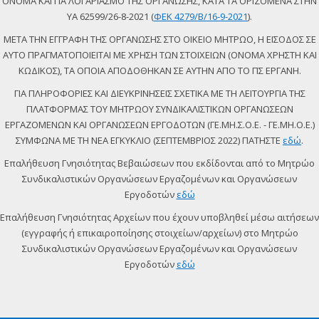
ΟΝΟΜΑ ΚΑΙ ΓΙΑ ΛΟΓΑΡΙΑΣΜΟ ΤΗΣ ΟΡΓΑΝΩΣΗΣ, ΚΑΤΑ ΤΑ ΟΡΙΖΟΜΕΝΑ ΣΤΗΝ
ΥΑ 62599/26-8-2021 (
ΦΕΚ 4279/Β/16-9-2021
).
ΜΕΤΑ ΤΗΝ ΕΓΓΡΑΦΗ ΤΗΣ ΟΡΓΑΝΩΣΗΣ ΣΤΟ ΟΙΚΕΙΟ ΜΗΤΡΩΟ, Η ΕΙΣΟΔΟΣ ΣΕ
ΑΥΤΟ ΠΡΑΓΜΑΤΟΠΟΙΕΙΤΑΙ ΜΕ ΧΡΗΣΗ ΤΩΝ ΣΤΟΙΧΕΙΩΝ (ΟΝΟΜΑ ΧΡΗΣΤΗ ΚΑΙ
ΚΩΔΙΚΟΣ), ΤΑ ΟΠΟΙΑ ΑΠΟΔΟΘΗΚΑΝ ΣΕ ΑΥΤΗΝ ΑΠΟ ΤΟ ΠΣ ΕΡΓΑΝΗ.
ΓΙΑ ΠΛΗΡΟΦΟΡΙΕΣ ΚΑΙ ΔΙΕΥΚΡΙΝΗΣΕΙΣ ΣΧΕΤΙΚΑ ΜΕ ΤΗ ΛΕΙΤΟΥΡΓΙΑ ΤΗΣ
ΠΛΑΤΦΟΡΜΑΣ ΤΟΥ ΜΗΤΡΩΟΥ ΣΥΝΔΙΚΑΛΙΣΤΙΚΩΝ ΟΡΓΑΝΩΣΕΩΝ
ΕΡΓΑΖΟΜΕΝΩΝ ΚΑΙ ΟΡΓΑΝΩΣΕΩΝ ΕΡΓΟΔΟΤΩΝ (ΓΕ.ΜΗ.Σ.Ο.Ε. - ΓΕ.ΜΗ.Ο.Ε.)
ΣΥΜΦΩΝΑ ΜΕ ΤΗ ΝΕΑ ΕΓΚΥΚΛΙΟ (ΣΕΠΤΕΜΒΡΙΟΣ 2022) ΠΑΤΗΣΤΕ
εδώ
.
Επαλήθευση Γνησιότητας Βεβαιώσεων που εκδίδονται από το Μητρώο
Συνδικαλιστικών Οργανώσεων Εργαζομένων και Οργανώσεων
Εργοδοτών
εδώ
Επαλήθευση Γνησιότητας Αρχείων που έχουν υποβληθεί μέσω αιτήσεων
(εγγραφής ή επικαιροποίησης στοιχείων/αρχείων) στο Μητρώο
Συνδικαλιστικών Οργανώσεων Εργαζομένων και Οργανώσεων
Εργοδοτών
εδώ