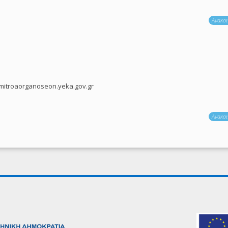
Ανακοι
mitroaorganoseon.yeka.gov.gr
Ανακοι