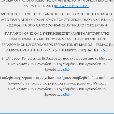
ΟΝΟΜΑ ΚΑΙ ΓΙΑ ΛΟΓΑΡΙΑΣΜΟ ΤΗΣ ΟΡΓΑΝΩΣΗΣ, ΚΑΤΑ ΤΑ ΟΡΙΖΟΜΕΝΑ ΣΤΗΝ
ΥΑ 62599/26-8-2021 (
ΦΕΚ 4279/Β/16-9-2021
).
ΜΕΤΑ ΤΗΝ ΕΓΓΡΑΦΗ ΤΗΣ ΟΡΓΑΝΩΣΗΣ ΣΤΟ ΟΙΚΕΙΟ ΜΗΤΡΩΟ, Η ΕΙΣΟΔΟΣ ΣΕ
ΑΥΤΟ ΠΡΑΓΜΑΤΟΠΟΙΕΙΤΑΙ ΜΕ ΧΡΗΣΗ ΤΩΝ ΣΤΟΙΧΕΙΩΝ (ΟΝΟΜΑ ΧΡΗΣΤΗ ΚΑΙ
ΚΩΔΙΚΟΣ), ΤΑ ΟΠΟΙΑ ΑΠΟΔΟΘΗΚΑΝ ΣΕ ΑΥΤΗΝ ΑΠΟ ΤΟ ΠΣ ΕΡΓΑΝΗ.
ΓΙΑ ΠΛΗΡΟΦΟΡΙΕΣ ΚΑΙ ΔΙΕΥΚΡΙΝΗΣΕΙΣ ΣΧΕΤΙΚΑ ΜΕ ΤΗ ΛΕΙΤΟΥΡΓΙΑ ΤΗΣ
ΠΛΑΤΦΟΡΜΑΣ ΤΟΥ ΜΗΤΡΩΟΥ ΣΥΝΔΙΚΑΛΙΣΤΙΚΩΝ ΟΡΓΑΝΩΣΕΩΝ
ΕΡΓΑΖΟΜΕΝΩΝ ΚΑΙ ΟΡΓΑΝΩΣΕΩΝ ΕΡΓΟΔΟΤΩΝ (ΓΕ.ΜΗ.Σ.Ο.Ε. - ΓΕ.ΜΗ.Ο.Ε.)
ΣΥΜΦΩΝΑ ΜΕ ΤΗ ΝΕΑ ΕΓΚΥΚΛΙΟ (ΣΕΠΤΕΜΒΡΙΟΣ 2022) ΠΑΤΗΣΤΕ
εδώ
.
Επαλήθευση Γνησιότητας Βεβαιώσεων που εκδίδονται από το Μητρώο
Συνδικαλιστικών Οργανώσεων Εργαζομένων και Οργανώσεων
Εργοδοτών
εδώ
Επαλήθευση Γνησιότητας Αρχείων που έχουν υποβληθεί μέσω αιτήσεων
(εγγραφής ή επικαιροποίησης στοιχείων/αρχείων) στο Μητρώο
Συνδικαλιστικών Οργανώσεων Εργαζομένων και Οργανώσεων
Εργοδοτών
εδώ