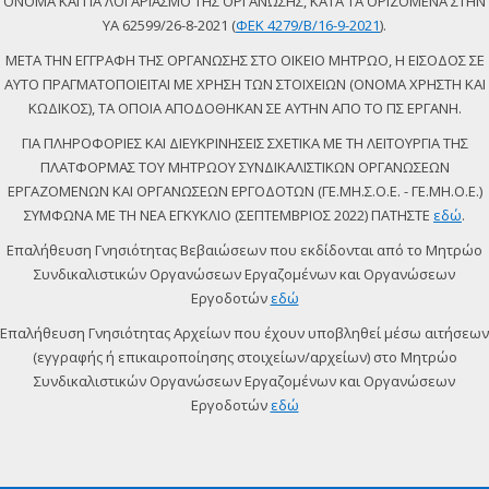
ΟΝΟΜΑ ΚΑΙ ΓΙΑ ΛΟΓΑΡΙΑΣΜΟ ΤΗΣ ΟΡΓΑΝΩΣΗΣ, ΚΑΤΑ ΤΑ ΟΡΙΖΟΜΕΝΑ ΣΤΗΝ
ΥΑ 62599/26-8-2021 (
ΦΕΚ 4279/Β/16-9-2021
).
ΜΕΤΑ ΤΗΝ ΕΓΓΡΑΦΗ ΤΗΣ ΟΡΓΑΝΩΣΗΣ ΣΤΟ ΟΙΚΕΙΟ ΜΗΤΡΩΟ, Η ΕΙΣΟΔΟΣ ΣΕ
ΑΥΤΟ ΠΡΑΓΜΑΤΟΠΟΙΕΙΤΑΙ ΜΕ ΧΡΗΣΗ ΤΩΝ ΣΤΟΙΧΕΙΩΝ (ΟΝΟΜΑ ΧΡΗΣΤΗ ΚΑΙ
ΚΩΔΙΚΟΣ), ΤΑ ΟΠΟΙΑ ΑΠΟΔΟΘΗΚΑΝ ΣΕ ΑΥΤΗΝ ΑΠΟ ΤΟ ΠΣ ΕΡΓΑΝΗ.
ΓΙΑ ΠΛΗΡΟΦΟΡΙΕΣ ΚΑΙ ΔΙΕΥΚΡΙΝΗΣΕΙΣ ΣΧΕΤΙΚΑ ΜΕ ΤΗ ΛΕΙΤΟΥΡΓΙΑ ΤΗΣ
ΠΛΑΤΦΟΡΜΑΣ ΤΟΥ ΜΗΤΡΩΟΥ ΣΥΝΔΙΚΑΛΙΣΤΙΚΩΝ ΟΡΓΑΝΩΣΕΩΝ
ΕΡΓΑΖΟΜΕΝΩΝ ΚΑΙ ΟΡΓΑΝΩΣΕΩΝ ΕΡΓΟΔΟΤΩΝ (ΓΕ.ΜΗ.Σ.Ο.Ε. - ΓΕ.ΜΗ.Ο.Ε.)
ΣΥΜΦΩΝΑ ΜΕ ΤΗ ΝΕΑ ΕΓΚΥΚΛΙΟ (ΣΕΠΤΕΜΒΡΙΟΣ 2022) ΠΑΤΗΣΤΕ
εδώ
.
Επαλήθευση Γνησιότητας Βεβαιώσεων που εκδίδονται από το Μητρώο
Συνδικαλιστικών Οργανώσεων Εργαζομένων και Οργανώσεων
Εργοδοτών
εδώ
Επαλήθευση Γνησιότητας Αρχείων που έχουν υποβληθεί μέσω αιτήσεων
(εγγραφής ή επικαιροποίησης στοιχείων/αρχείων) στο Μητρώο
Συνδικαλιστικών Οργανώσεων Εργαζομένων και Οργανώσεων
Εργοδοτών
εδώ